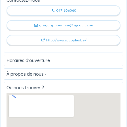
0471606060
gregory.moerman@sycoplus.be
http://www.sycoplus.be/
Horaires d'ouverture
-
À propos de nous
-
Où nous trouver ?