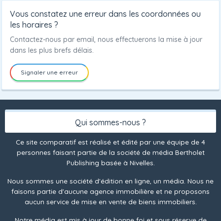
Vous constatez une erreur dans les coordonnées ou
les horaires ?
Contactez-nous par email, nous effectuerons la mise à jour
dans les plus brefs délais.
Signaler une erreur
Qui sommes-nous ?
Ce site comparatif est réalisé et édité par une équipe de 4
personnes faisant partie de la société de média Bertholet
Publishing basée à Nivelles.
Nous sommes une société d'édition en ligne, un média. Nous ne
faisons partie d'aucune agence immobilière et ne proposons
aucun service de mise en vente de biens immobiliers.
Notre média est mis à jour de bonne foi et sous réserve de