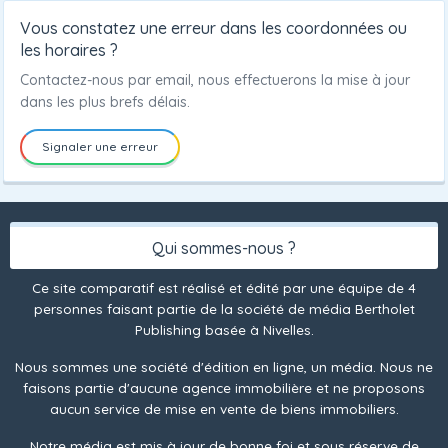
Vous constatez une erreur dans les coordonnées ou
les horaires ?
Contactez-nous par email, nous effectuerons la mise à jour
dans les plus brefs délais.
Signaler une erreur
Qui sommes-nous ?
Ce site comparatif est réalisé et édité par une équipe de 4
personnes faisant partie de la société de média Bertholet
Publishing basée à Nivelles.
Nous sommes une société d'édition en ligne, un média. Nous ne
faisons partie d'aucune agence immobilière et ne proposons
aucun service de mise en vente de biens immobiliers.
Notre média est mis à jour de bonne foi et sous réserve de