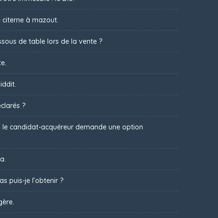
 citerne à mazout.
sous de table lors de la vente ?
te.
iddit.
clarés ?
 : le candidat-acquéreur demande une option
a.
s puis-je l’obtenir ?
gère.