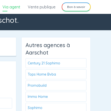
Via agent
Vente publique
Bon à savoir
schot.
Autres agences à
Aarschot
Century 21 Sophimo
Tops Home Bvba
Promobuild
Immo Home
Sophimo