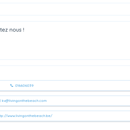
tez nous !
016606039
kv@livingonthebeach.com
tp://www.livingonthebeach.be/