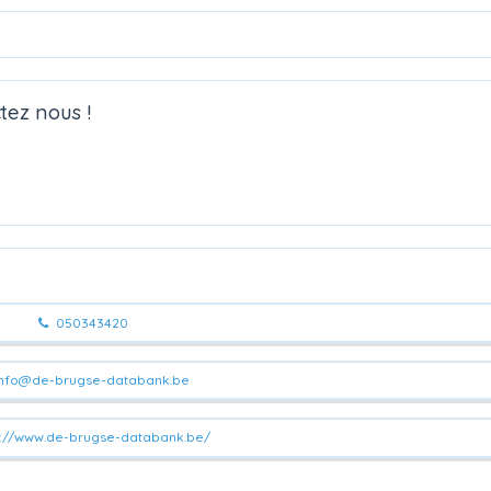
tez nous !
050343420
nfo@de-brugse-databank.be
://www.de-brugse-databank.be/