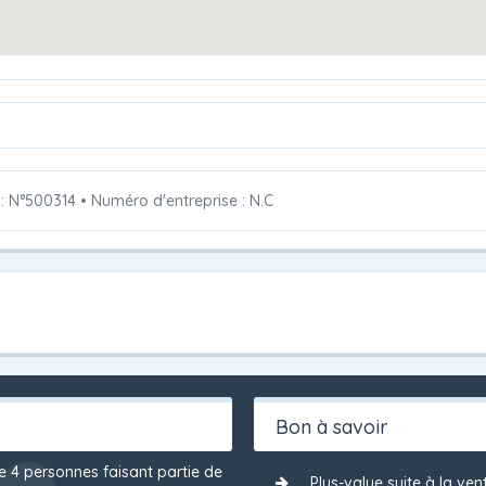
 : N°500314
•
Numéro d'entreprise : N.C
Bon à savoir
de 4 personnes faisant partie de
Plus-value suite à la ven