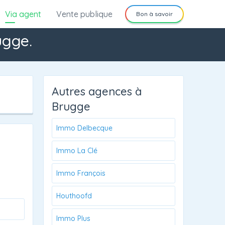
Via agent
Vente publique
Bon à savoir
ugge.
Autres agences à
Brugge
Immo Delbecque
Immo La Clé
Immo François
Houthoofd
Immo Plus