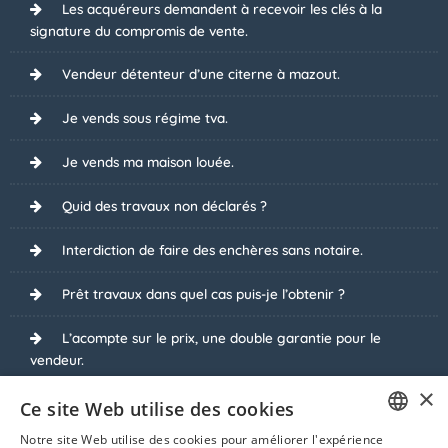
Les acquéreurs demandent à recevoir les clés à la
signature du compromis de vente.
Vendeur détenteur d’une citerne à mazout.
Je vends sous régime tva.
Je vends ma maison louée.
Quid des travaux non déclarés ?
Interdiction de faire des enchères sans notaire.
Prêt travaux dans quel cas puis-je l’obtenir ?
L’acompte sur le prix, une double garantie pour le
vendeur.
×
Enchères en ligne avec Biddit.
Ce site Web utilise des cookies
Notre site Web utilise des cookies pour améliorer l'expérience
Pourquoi refuser des dessous de table lors de la vente