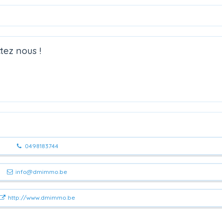
tez nous !
0498183744
info@dmimmo.be
http://www.dmimmo.be