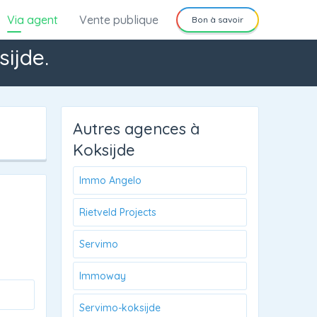
Via agent
Vente publique
Bon à savoir
ijde.
Autres agences à
Koksijde
Immo Angelo
Rietveld Projects
Servimo
Immoway
Servimo-koksijde