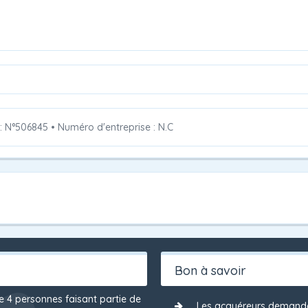
 : N°506845
•
Numéro d'entreprise : N.C
Bon à savoir
de 4 personnes faisant partie de
Les acquéreurs demanden