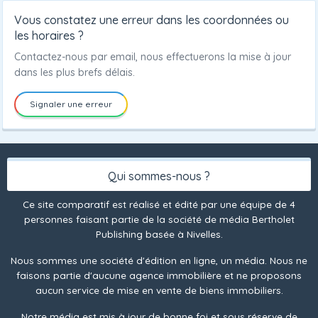
Vous constatez une erreur dans les coordonnées ou
les horaires ?
Contactez-nous par email, nous effectuerons la mise à jour
dans les plus brefs délais.
Signaler une erreur
Qui sommes-nous ?
Ce site comparatif est réalisé et édité par une équipe de 4
personnes faisant partie de la société de média Bertholet
Publishing basée à Nivelles.
Nous sommes une société d'édition en ligne, un média. Nous ne
faisons partie d'aucune agence immobilière et ne proposons
aucun service de mise en vente de biens immobiliers.
Notre média est mis à jour de bonne foi et sous réserve de