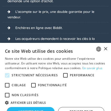
demande une option d’achat.
L’acompte sur le prix, une double garantie pour le
vendeur.
Enchères en ligne avec Biddit.
Les acquéreurs demandent à recevoir les clés à la
signature du compromis de vente.
×
Ce site Web utilise des cookies
La vente publique, une solution pour moi ?
Notre site Web utilise des cookies pour améliorer l'expérience
FRENCH
utilisateur. En utilisant notre site Web, vous acceptez tous les cookies
Je vends avec rente viagère.
conformément à notre Politique relative aux cookies.
En savoir plus
DUTCH
STRICTEMENT NÉCESSAIRES
PERFORMANCE
Je vends ma maison louée.
CIBLAGE
FONCTIONNALITÉ
Voir tous les sujets
NON CLASSIFIÉS
AFFICHER LES DÉTAILS
© 2026 Vendre-Ma-Maison.be