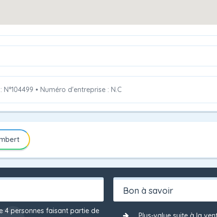
 : N°104499
•
Numéro d'entreprise : N.C
ambert
Bon à savoir
de 4 personnes faisant partie de
Plus-value suite à la ven