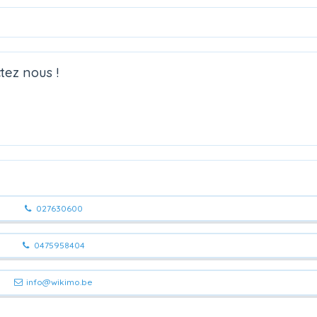
tez nous !
027630600
0475958404
info@wikimo.be