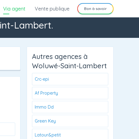
Via agent
Vente publique
Bon à savoir
int-Lambert.
Autres agences à
Woluwé-Saint-Lambert
Crc-epi
Af Property
Immo Dd
Green Key
Latour&petit