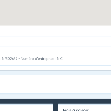
 : N°502657
•
Numéro d'entreprise : N.C
Bon à savoir