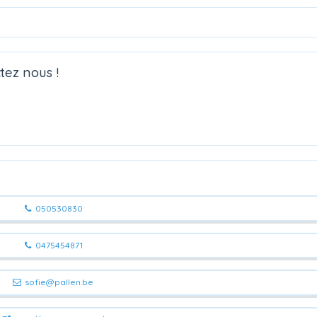
tez nous !
050530830
0475454871
sofie@pallen.be