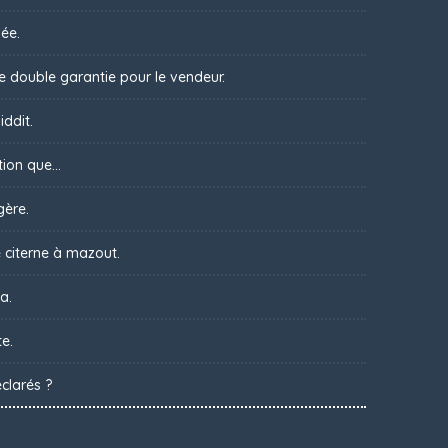
ée.
ne double garantie pour le vendeur.
iddit.
ion que...
gère.
 citerne à mazout.
a.
te.
clarés ?