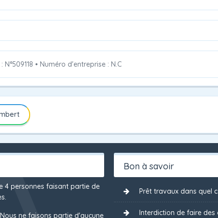
 : N°509118
•
Numéro d'entreprise : N.C
ambert
Bon à savoir
de 4 personnes faisant partie de
Prêt travaux dans quel ca
s.
Interdiction de faire des
 Nous ne faisons partie d'aucune