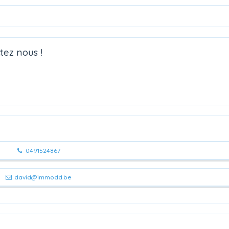
tez nous !
0491524867
david@immodd.be