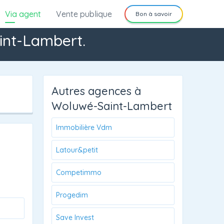
Via agent
Vente publique
Bon à savoir
int-Lambert.
Autres agences à
Woluwé-Saint-Lambert
Immobilière Vdm
Latour&petit
Competimmo
Progedim
Save Invest