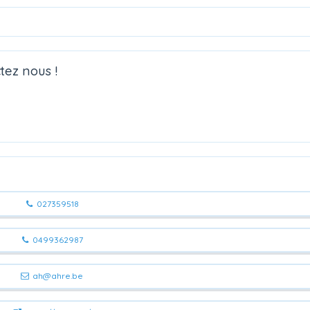
tez nous !
027359518
0499362987
ah@ahre.be