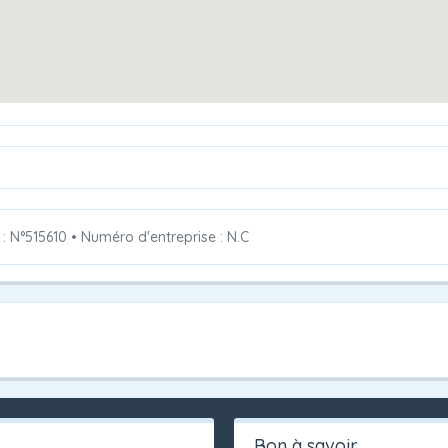
 : N°515610
•
Numéro d'entreprise : N.C
Bon à savoir