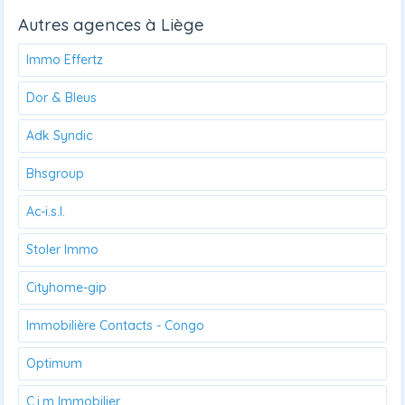
Autres agences à Liège
Immo Effertz
Dor & Bleus
Adk Syndic
Bhsgroup
Ac-i.s.l.
Stoler Immo
Cityhome-gip
Immobilière Contacts - Congo
Optimum
C.i.m Immobilier