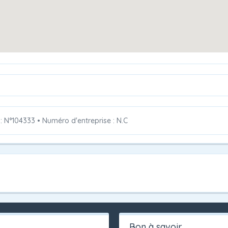
 : N°104333
•
Numéro d'entreprise : N.C
Bon à savoir