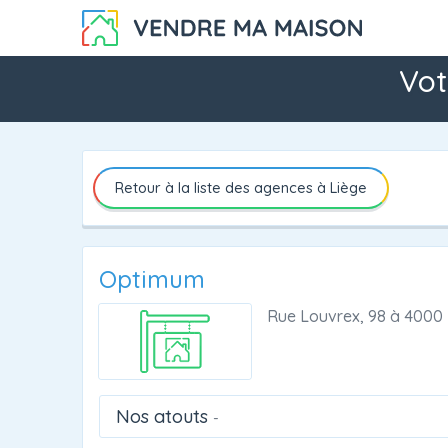
Vot
Retour à la liste des agences à Liège
Optimum
Rue Louvrex, 98
à
4000 
Nos atouts
-