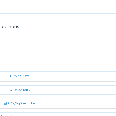
tez nous !
042214875
0475410115
info@optimum.be