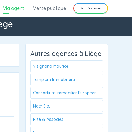
Via agent
Vente publique
Bon à savoir
ège.
Autres agences à Liège
Visignano Maurice
Templum Immobilière
Consortium Immobilier Européen
Nacr S.a.
Rise & Associés