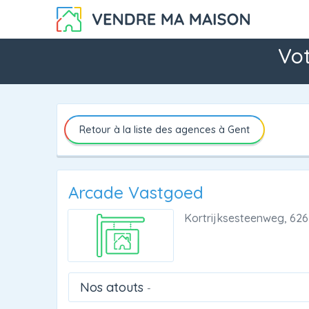
Vot
Retour à la liste des agences à Gent
Arcade Vastgoed
Kortrijksesteenweg, 626
Nos atouts
-