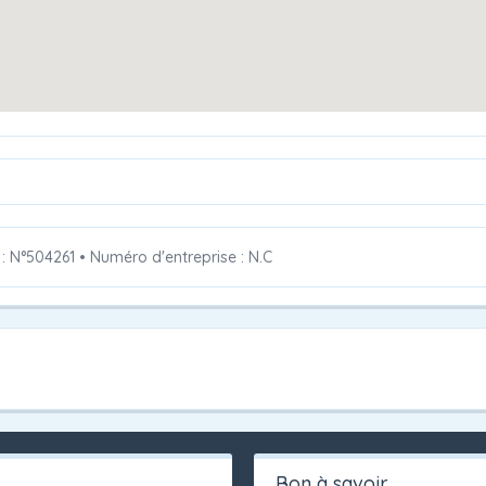
 : N°504261
•
Numéro d'entreprise : N.C
Bon à savoir