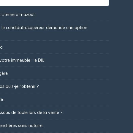
 citerne à mazout.
 : le candidat-acquéreur demande une option
a.
votre immeuble : le DIU.
gère.
s puis-je l’obtenir ?
te.
sous de table lors de la vente ?
 enchères sans notaire.