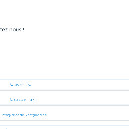
tez nous !
093859675
0473682247
info@arcade-vastgoed.be