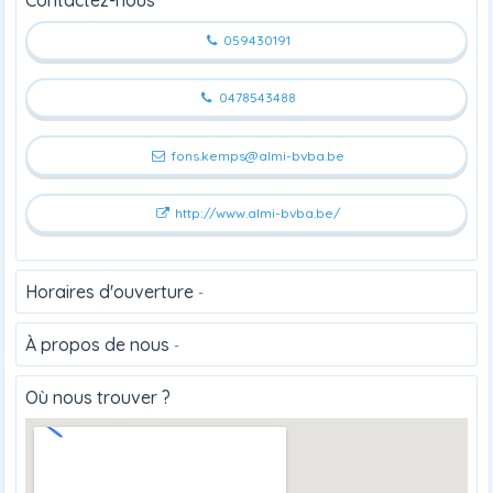
059430191
0478543488
fons.kemps@almi-bvba.be
http://www.almi-bvba.be/
Horaires d'ouverture
-
À propos de nous
-
Où nous trouver ?