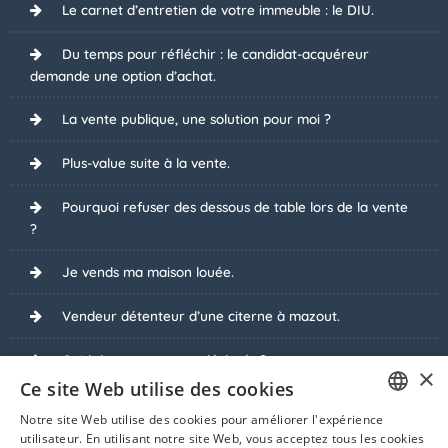
Le carnet d’entretien de votre immeuble : le DIU.
Du temps pour réfléchir : le candidat-acquéreur
demande une option d’achat.
La vente publique, une solution pour moi ?
Plus-value suite à la vente.
Pourquoi refuser des dessous de table lors de la vente
?
Je vends ma maison louée.
Vendeur détenteur d’une citerne à mazout.
Quid des travaux non déclarés ?
×
Ce site Web utilise des cookies
Interdiction de faire des enchères sans notaire.
Notre site Web utilise des cookies pour améliorer l'expérience
FRENCH
utilisateur. En utilisant notre site Web, vous acceptez tous les cookies
Je vends sous régime tva.