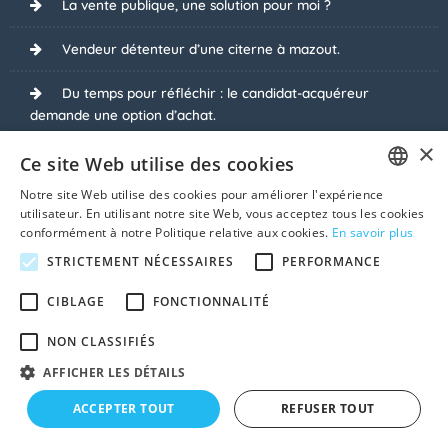
La vente publique, une solution pour moi ?
Vendeur détenteur d’une citerne à mazout.
Du temps pour réfléchir : le candidat-acquéreur
demande une option d’achat.
×
Plus-value suite à la vente.
Ce site Web utilise des cookies
Notre site Web utilise des cookies pour améliorer l'expérience
Quid des travaux non déclarés ?
FRENCH
utilisateur. En utilisant notre site Web, vous acceptez tous les cookies
conformément à notre Politique relative aux cookies.
En savoir plus
DUTCH
Pourquoi refuser des dessous de table lors de la vente
STRICTEMENT NÉCESSAIRES
PERFORMANCE
?
CIBLAGE
FONCTIONNALITÉ
Voir tous les sujets
NON CLASSIFIÉS
AFFICHER LES DÉTAILS
© 2026 Vendre-Ma-Maison.be
ACCEPTER TOUT
REFUSER TOUT
À propos
|
CGU
|
Vie privée
|
Cookies
|
Plan du site
|
Contact