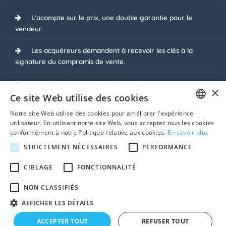
L’acompte sur le prix, une double garantie pour le
vendeur.
Les acquéreurs demandent à recevoir les clés à la
signature du compromis de vente.
Vendeur détenteur d’une citerne à mazout.
×
Ce site Web utilise des cookies
La vente publique, une solution pour moi ?
Notre site Web utilise des cookies pour améliorer l'expérience
FRENCH
utilisateur. En utilisant notre site Web, vous acceptez tous les cookies
Je vends avec rente viagère.
conformément à notre Politique relative aux cookies.
En savoir plus
DUTCH
STRICTEMENT NÉCESSAIRES
PERFORMANCE
J’ai vendu, mais à condition que...
CIBLAGE
FONCTIONNALITÉ
Voir tous les sujets
NON CLASSIFIÉS
AFFICHER LES DÉTAILS
© 2026 Vendre-Ma-Maison.be
ACCEPTER TOUT
REFUSER TOUT