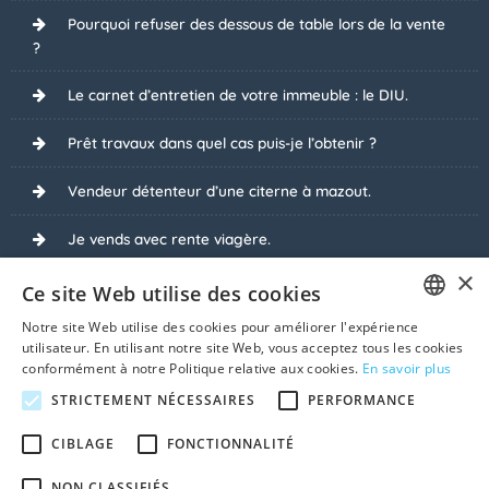
Pourquoi refuser des dessous de table lors de la vente
?
Le carnet d’entretien de votre immeuble : le DIU.
Prêt travaux dans quel cas puis-je l’obtenir ?
Vendeur détenteur d’une citerne à mazout.
Je vends avec rente viagère.
×
Quid des travaux non déclarés ?
Ce site Web utilise des cookies
Notre site Web utilise des cookies pour améliorer l'expérience
Je vends ma maison louée.
FRENCH
utilisateur. En utilisant notre site Web, vous acceptez tous les cookies
conformément à notre Politique relative aux cookies.
En savoir plus
DUTCH
Les acquéreurs demandent à recevoir les clés à la
STRICTEMENT NÉCESSAIRES
PERFORMANCE
signature du compromis de vente.
CIBLAGE
FONCTIONNALITÉ
Voir tous les sujets
NON CLASSIFIÉS