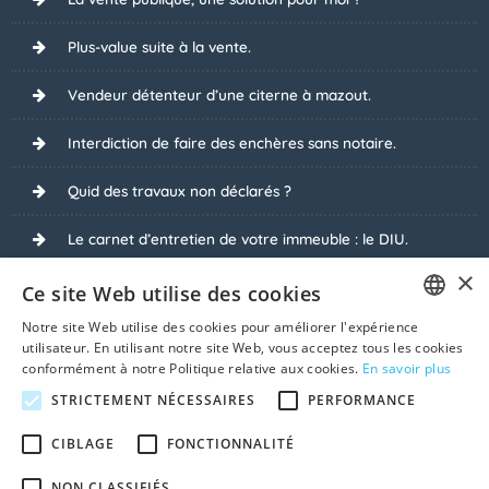
Plus-value suite à la vente.
Vendeur détenteur d’une citerne à mazout.
Interdiction de faire des enchères sans notaire.
Quid des travaux non déclarés ?
Le carnet d’entretien de votre immeuble : le DIU.
×
Enchères en ligne avec Biddit.
Ce site Web utilise des cookies
Notre site Web utilise des cookies pour améliorer l'expérience
Pourquoi refuser des dessous de table lors de la vente
FRENCH
utilisateur. En utilisant notre site Web, vous acceptez tous les cookies
?
conformément à notre Politique relative aux cookies.
En savoir plus
DUTCH
STRICTEMENT NÉCESSAIRES
PERFORMANCE
Je vends avec rente viagère.
CIBLAGE
FONCTIONNALITÉ
Voir tous les sujets
NON CLASSIFIÉS