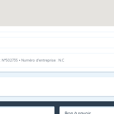
 : N°502735
•
Numéro d'entreprise : N.C
Bon à savoir