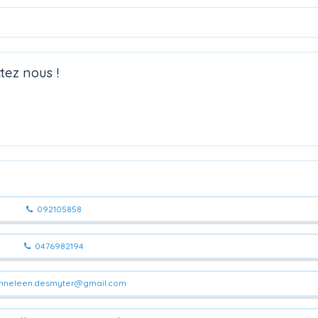
tez nous !
092105858
0476982194
nneleen.desmyter@gmail.com