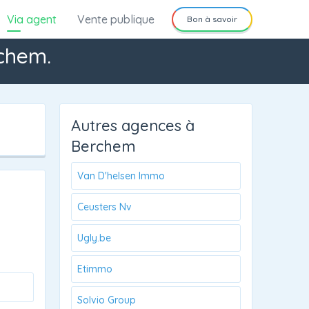
Via agent
Vente publique
Bon à savoir
chem.
Autres agences à
Berchem
Van D'helsen Immo
Ceusters Nv
Ugly.be
Etimmo
Solvio Group