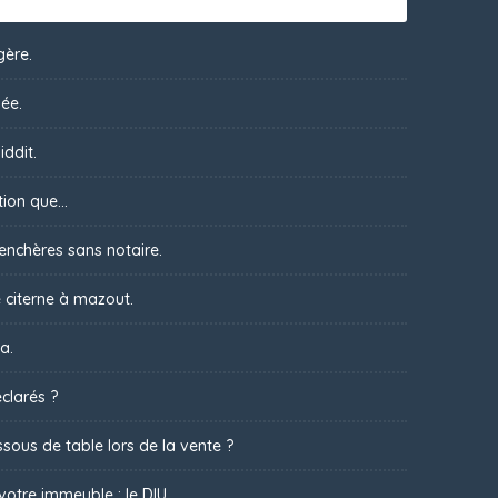
gère.
ée.
iddit.
ion que...
 enchères sans notaire.
 citerne à mazout.
a.
clarés ?
sous de table lors de la vente ?
votre immeuble : le DIU.