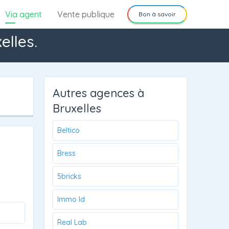
Via agent
Vente publique
Bon à savoir
elles.
Autres agences à
Bruxelles
Beltico
Bress
5bricks
Immo Id
Real Lab