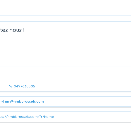
tez nous !
0497630505
nm@nmbbrussels.com
ps://nmbbrussels.com/fr/home