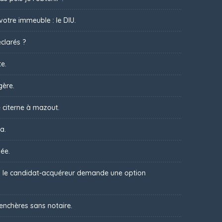
votre immeuble : le DIU.
clarés ?
te.
gère.
 citerne à mazout.
a.
ée.
 : le candidat-acquéreur demande une option
 enchères sans notaire.