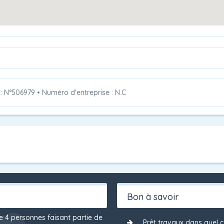
 : N°506979
•
Numéro d'entreprise : N.C
Bon à savoir
de 4 personnes faisant partie de
Prêt travaux dans quel ca