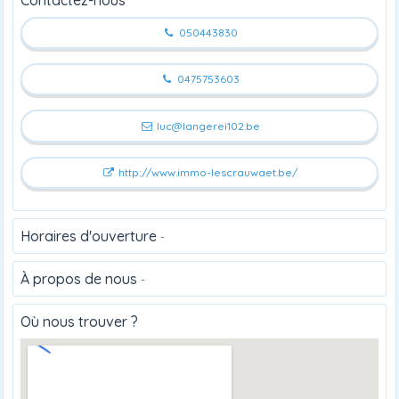
050443830
0475753603
luc@langerei102.be
http://www.immo-lescrauwaet.be/
Horaires d'ouverture
-
À propos de nous
-
Où nous trouver ?