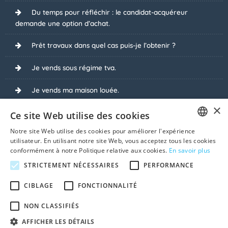
Du temps pour réfléchir : le candidat-acquéreur
demande une option d’achat.
Prêt travaux dans quel cas puis-je l’obtenir ?
Je vends sous régime tva.
Je vends ma maison louée.
×
La vente publique, une solution pour moi ?
Ce site Web utilise des cookies
Notre site Web utilise des cookies pour améliorer l'expérience
Pourquoi refuser des dessous de table lors de la vente
FRENCH
utilisateur. En utilisant notre site Web, vous acceptez tous les cookies
?
conformément à notre Politique relative aux cookies.
En savoir plus
DUTCH
STRICTEMENT NÉCESSAIRES
PERFORMANCE
Plus-value suite à la vente.
CIBLAGE
FONCTIONNALITÉ
Voir tous les sujets
NON CLASSIFIÉS
AFFICHER LES DÉTAILS