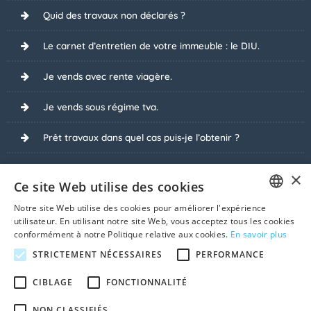
Quid des travaux non déclarés ?
Le carnet d’entretien de votre immeuble : le DIU.
Je vends avec rente viagère.
Je vends sous régime tva.
Prêt travaux dans quel cas puis-je l’obtenir ?
J’ai vendu, mais à condition que...
×
Ce site Web utilise des cookies
Pourquoi refuser des dessous de table lors de la vente
Notre site Web utilise des cookies pour améliorer l'expérience
?
FRENCH
utilisateur. En utilisant notre site Web, vous acceptez tous les cookies
conformément à notre Politique relative aux cookies.
En savoir plus
DUTCH
Du temps pour réfléchir : le candidat-acquéreur
STRICTEMENT NÉCESSAIRES
PERFORMANCE
demande une option d’achat.
CIBLAGE
FONCTIONNALITÉ
Voir tous les sujets
NON CLASSIFIÉS