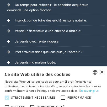
Du temps pour réfléchir : le candidat-acquéreur
demande une option d’achat.
Interdiction de faire des enchères sans notaire.
Vendeur détenteur d’une citerne à mazout.
Je vends avec rente viagère.
Prêt travaux dans quel cas puis-je l’obtenir ?
Je vends ma maison louée.
×
Les acquéreurs demandent à recevoir les clés à la
Ce site Web utilise des cookies
signature du compromis de vente.
Notre site Web utilise des cookies pour améliorer l'expérience
FRENCH
utilisateur. En utilisant notre site Web, vous acceptez tous les cookies
Je vends sous régime tva.
conformément à notre Politique relative aux cookies.
En savoir plus
DUTCH
STRICTEMENT NÉCESSAIRES
PERFORMANCE
Le carnet d’entretien de votre immeuble : le DIU.