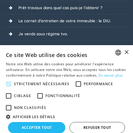
Prêt travaux dans quel cas puis-je l’obtenir ?
Le carnet d’entretien de votre immeuble : le DIU.
Je vends sous régime tva.
Pourquoi refuser des dessous de table lors de la vente
×
?
Ce site Web utilise des cookies
Notre site Web utilise des cookies pour améliorer l'expérience
Du temps pour réfléchir : le candidat-acquéreur
FRENCH
utilisateur. En utilisant notre site Web, vous acceptez tous les cookies
demande une option d’achat.
conformément à notre Politique relative aux cookies.
En savoir plus
DUTCH
STRICTEMENT NÉCESSAIRES
PERFORMANCE
Enchères en ligne avec Biddit.
CIBLAGE
FONCTIONNALITÉ
Voir tous les sujets
NON CLASSIFIÉS
AFFICHER LES DÉTAILS
© 2026 Vendre-Ma-Maison.be
ACCEPTER TOUT
REFUSER TOUT
À propos
|
CGU
|
Vie privée
|
Cookies
|
Plan du site
|
Contact