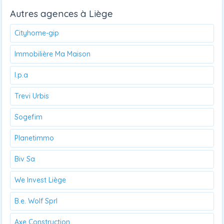
Autres agences à Liège
Cityhome-gip
Immobilière Ma Maison
I.p.a
Trevi Urbis
Sogefim
Planetimmo
Biv Sa
We Invest Liège
B.e. Wolf Sprl
Axe Construction