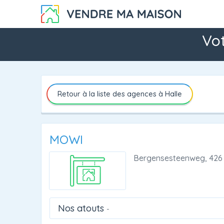
Vot
Retour à la liste des agences à Halle
MOWI
Bergensesteenweg, 426
Nos atouts
-