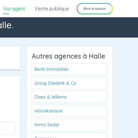
Via agent
Vente publique
Bon à savoir
lle.
Autres agences à Halle
Berth Immobiliën
Group Diederik & Co
Claes & Willems
Woonkantoor
Immo Sedar