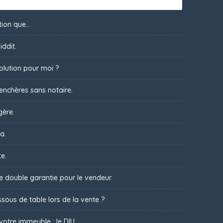
ion que...
iddit.
olution pour moi ?
 enchères sans notaire.
gère.
a.
te.
ne double garantie pour le vendeur.
sous de table lors de la vente ?
votre immeuble : le DIU.