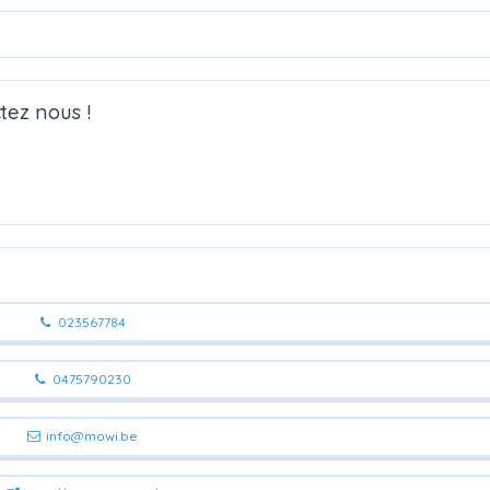
tez nous !
023567784
0475790230
info@mowi.be