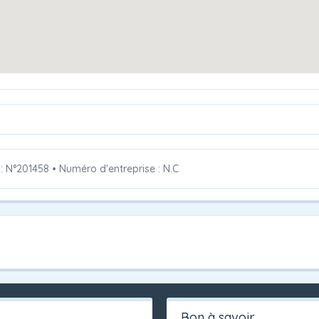
 : N°201458
•
Numéro d'entreprise : N.C
Bon à savoir