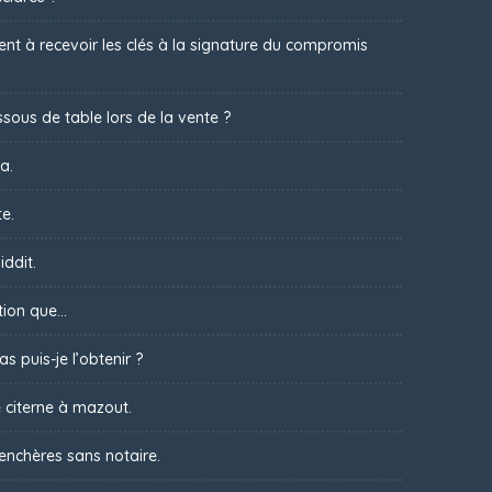
t à recevoir les clés à la signature du compromis
sous de table lors de la vente ?
a.
te.
iddit.
ion que...
s puis-je l’obtenir ?
 citerne à mazout.
 enchères sans notaire.