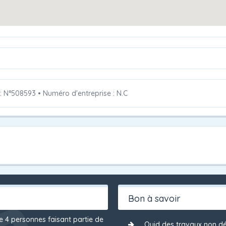
 : N°508593
•
Numéro d'entreprise : N.C
Bon à savoir
de 4 personnes faisant partie de
Quid des travaux non dé