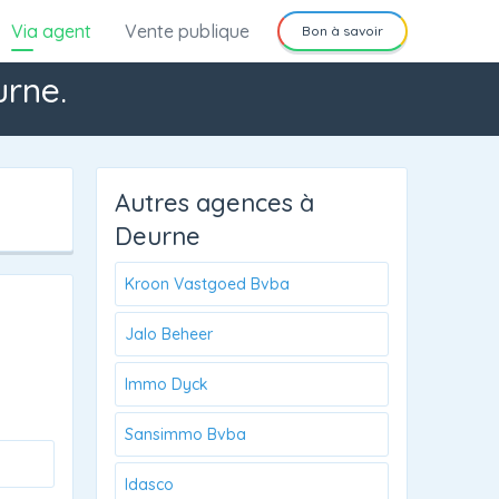
Via agent
Vente publique
Bon à savoir
urne.
Autres agences à
Deurne
Kroon Vastgoed Bvba
Jalo Beheer
Immo Dyck
Sansimmo Bvba
Idasco