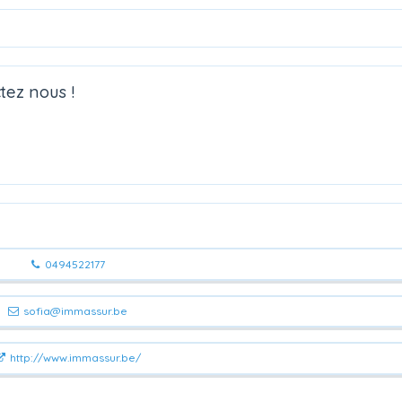
tez nous !
0494522177
sofia@immassur.be
http://www.immassur.be/