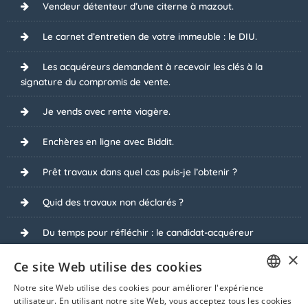
Vendeur détenteur d’une citerne à mazout.
Le carnet d’entretien de votre immeuble : le DIU.
Les acquéreurs demandent à recevoir les clés à la
signature du compromis de vente.
Je vends avec rente viagère.
Enchères en ligne avec Biddit.
Prêt travaux dans quel cas puis-je l’obtenir ?
Quid des travaux non déclarés ?
Du temps pour réfléchir : le candidat-acquéreur
demande une option d’achat.
×
Ce site Web utilise des cookies
Interdiction de faire des enchères sans notaire.
Notre site Web utilise des cookies pour améliorer l'expérience
FRENCH
utilisateur. En utilisant notre site Web, vous acceptez tous les cookies
Je vends ma maison louée.